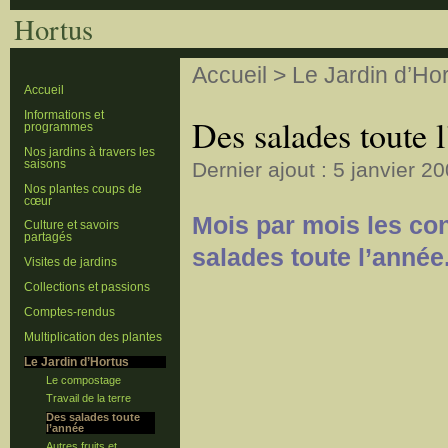
Hortus
Accueil
>
Le Jardin d’Ho
Accueil
Informations et
Des salades toute 
programmes
Nos jardins à travers les
saisons
Dernier ajout : 5 janvier 20
Nos plantes coups de
cœur
Mois par mois les co
Culture et savoirs
partagés
salades toute l’année
Visites de jardins
Collections et passions
Comptes-rendus
Multiplication des plantes
Le Jardin d’Hortus
Le compostage
Travail de la terre
Des salades toute
l’année
Autres fruits et