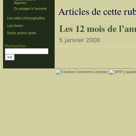
légumes
Articles de cette ru
Du potager à l’assiette
Les sites chlorophylles
Les 12 mois de l’an
Les livres
Nous avons aimé
5 janvier 2000
Rechercher :
|
|
squele