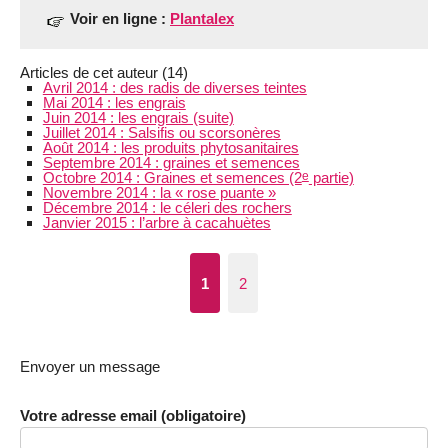
Voir en ligne :
Plantalex
Articles de cet auteur (14)
Avril 2014 : des radis de diverses teintes
Mai 2014 : les engrais
Juin 2014 : les engrais (suite)
Juillet 2014 : Salsifis ou scorsonères
Août 2014 : les produits phytosanitaires
Septembre 2014 : graines et semences
Octobre 2014 : Graines et semences (2
partie)
e
Novembre 2014 : la « rose puante »
Décembre 2014 : le céleri des rochers
Janvier 2015 : l’arbre à cacahuètes
1
2
Envoyer un message
Votre adresse email (obligatoire)