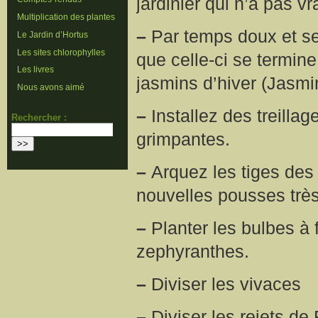
jardinier qui n’a pas v
Multiplication des plantes
–
Par temps doux et sec
Le Jardin d’Hortus
Les sites chlorophylles
que celle-ci se termi
Les livres
jasmins d’hiver (Jasmi
Nous avons aimé
–
Installez des treillag
Rechercher :
grimpantes.
–
Arquez les tiges des r
nouvelles pousses très 
–
Planter les bulbes à 
zephyranthes.
–
Diviser les vivaces
–
Diviser les rejets d