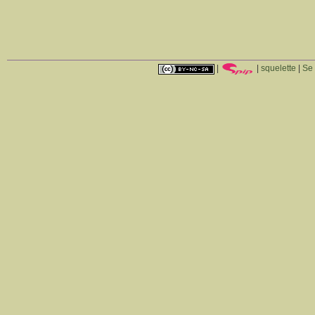
|
|
squelette
|
Se