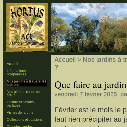
Hortus
Accueil
>
Nos jardins à t
Accueil
?
Informations et
programmes
Que faire au jardin
Nos jardins à travers les
saisons
Nos plantes coups de
vendredi 7 février 2025
, p
cœur
Culture et savoirs
partagés
Février est le mois le p
Visites de jardins
faut rien précipiter au
Collections et passions
Comptes-rendus